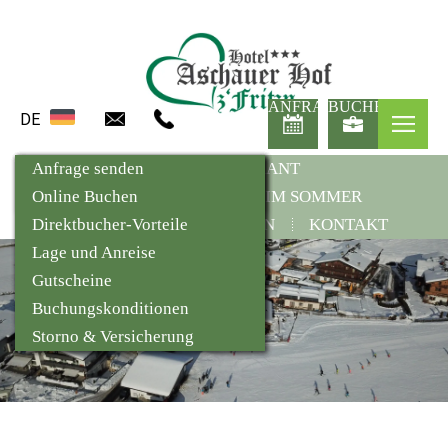
ANFRAGE
BUCHEN
DE
ASCHAUER HOF
Ihre Gastgeber
Take-Away
Zimmer
Wandern
Skifahren
Das Dorfleben
Anfrage senden
RESTAURANT
Lage
Veranstaltungen
ZIMMER & PREISE
Apartments
Radfreundlicher Betrieb
Skitouren
Aschau & Spertental
Online Buchen
AKTIV IM SOMMER
7 Gründe
Inklusivleistungen
Motorradfahren
AKTIV IM WINTER
Winterwandern
Die Kitzbüheler Alpen
Direktbucher-Vorteile
REGION
KONTAKT
Gästekarte & Mobilität
Sommerpauschalen
Familiensommer
Rodeln & Langlaufen
Wetter & Webcams
Lage und Anreise
Urlaub mit Hund
Winterpauschalen
Ausflugstipps
Familienwinter
Veranstaltungen in der Nähe
Gutscheine
Hotelbewertungen
Preise Sommer
Weitere Erlebnisse
Erlebnisse
Buchungskonditionen
Impressionen
Preise Winter
Storno & Versicherung