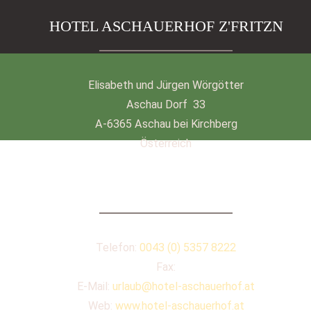
HOTEL ASCHAUERHOF Z'FRITZN
Elisabeth und Jürgen Wörgötter
Aschau Dorf 33
A-6365 Aschau bei Kirchberg
Österreich
KONTAKT
Telefon:
0043 (0) 5357 8222
Fax:
E-Mail:
urlaub@hotel-aschauerhof.at
Web:
www.hotel-aschauerhof.at