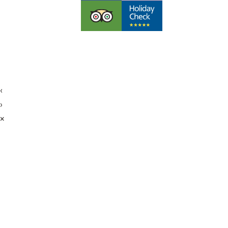
Pauschalreiserichtlinien
Datenschutzerklärung
AGB & Stornobedingungen
Impressum
Cookies
©
Futureweb GmbH
‹
›
×