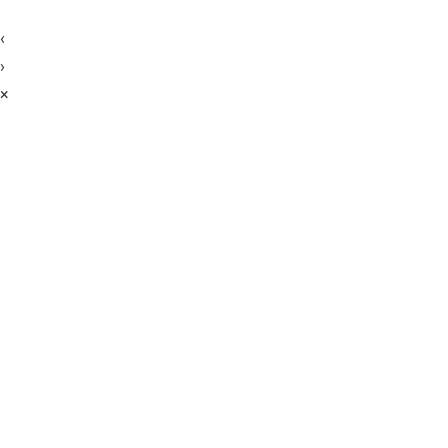
‹
›
×