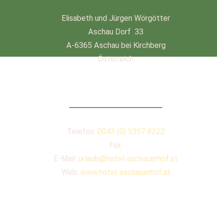
Elisabeth und Jürgen Wörgötter
Aschau Dorf 33
A-6365 Aschau bei Kirchberg
Österreich
KONTAKT
Telefon:
0043 (0) 5357 8222
Fax:
E-Mail:
urlaub@hotel-aschauerhof.at
Web:
www.hotel-aschauerhof.at
QUICKLINKS