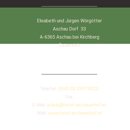
Elisabeth und Jürgen Wörgötter
Aschau Dorf 33
A-6365 Aschau bei Kirchberg
Österreich
KONTAKT
Telefon:
0043 (0) 5357 8222
Fax:
E-Mail:
urlaub@hotel-aschauerhof.at
Web:
www.hotel-aschauerhof.at