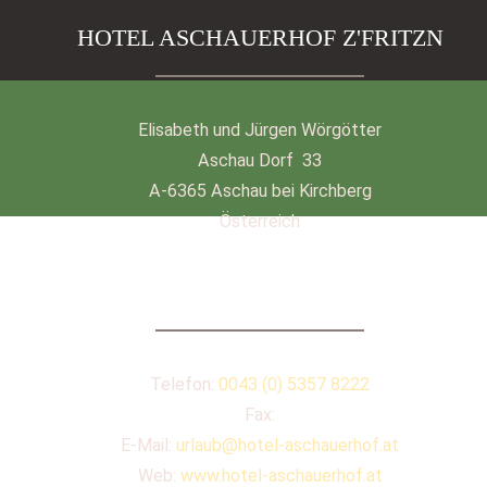
HOTEL ASCHAUERHOF Z'FRITZN
Elisabeth und Jürgen Wörgötter
Aschau Dorf 33
A-6365 Aschau bei Kirchberg
Österreich
KONTAKT
Telefon:
0043 (0) 5357 8222
Fax:
E-Mail:
urlaub@hotel-aschauerhof.at
Web:
www.hotel-aschauerhof.at