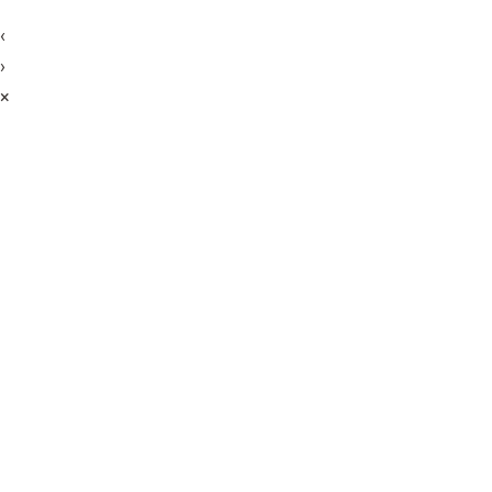
‹
›
×