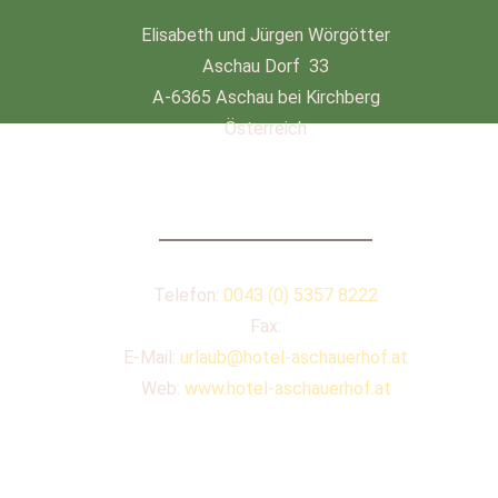
Elisabeth und Jürgen Wörgötter
Aschau Dorf 33
A-6365 Aschau bei Kirchberg
Österreich
KONTAKT
Telefon:
0043 (0) 5357 8222
Fax:
E-Mail:
urlaub@hotel-aschauerhof.at
Web:
www.hotel-aschauerhof.at
QUICKLINKS