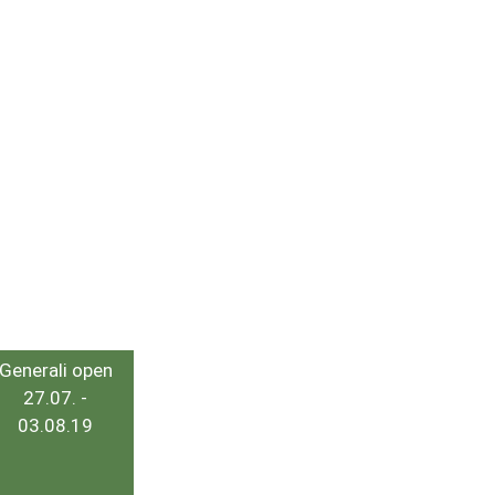
Generali open
27.07. -
03.08.19