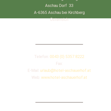
Aschau Dorf 33
A-6365 Aschau bei Kirchberg
Österreich
KONTAKT
Telefon:
0043 (0) 5357 8222
Fax:
E-Mail:
urlaub@hotel-aschauerhof.at
Web:
www.hotel-aschauerhof.at
QUICKLINKS