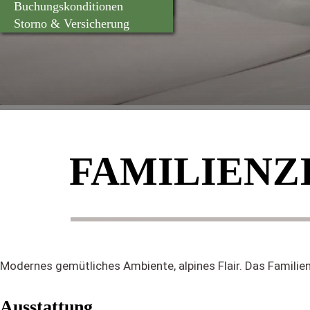
Hotelbewertungen
Preise Sommer
Weitere Erlebnisse
Erlebnisse
Buchungskonditionen
Impressionen
Preise Winter
Storno & Versicherung
FAMILIENZ
Modernes gemütliches Ambiente, alpines Flair. Das Familien
Ausstattung