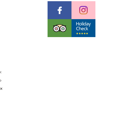
Pauschalreiserichtlinien
Datenschutzerklärung
AGB & Stornobedingungen
Impressum
Cookies
©
Futureweb GmbH
‹
›
×