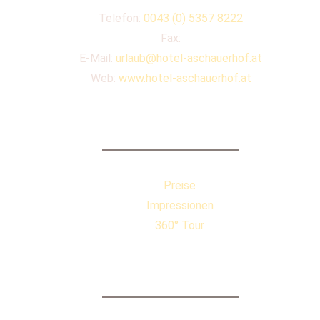
Telefon:
0043 (0) 5357 8222
Fax:
E-Mail:
urlaub@hotel-aschauerhof.at
Web:
www.hotel-aschauerhof.at
QUICKLINKS
Preise
Impressionen
360° Tour
BEWERTUNGEN