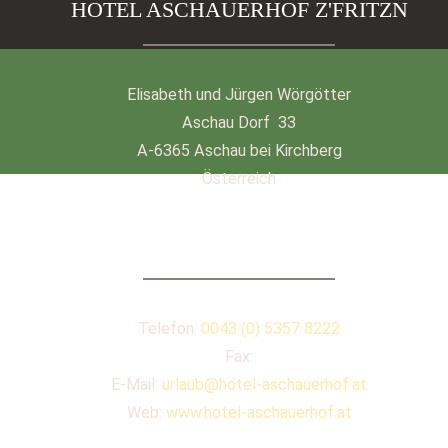
HOTEL ASCHAUERHOF Z'FRITZN
Elisabeth und Jürgen Wörgötter
Aschau Dorf 33
A-6365 Aschau bei Kirchberg
Österreich
KONTAKT
Telefon:
0043 (0) 5357 8222
Fax:
E-Mail:
urlaub@hotel-aschauerhof.at
Web:
www.hotel-aschauerhof.at