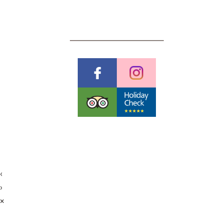
BEWERTUNGEN
Pauschalreiserichtlinien
Datenschutzerklärung
AGB & Stornobedingungen
Impressum
Cookies
©
Futureweb GmbH
‹
›
×