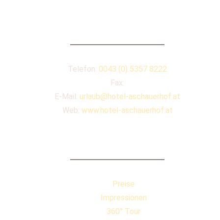
KONTAKT
Telefon:
0043 (0) 5357 8222
Fax:
E-Mail:
urlaub@hotel-aschauerhof.at
Web:
www.hotel-aschauerhof.at
QUICKLINKS
Preise
Impressionen
360° Tour