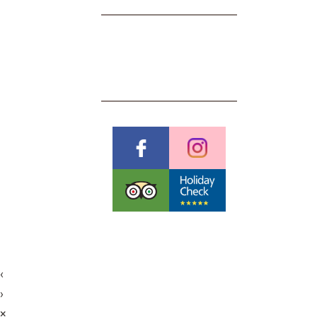
BEWERTUNGEN
Colophon
©
Futureweb GmbH
‹
›
×