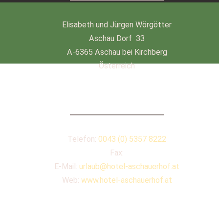
Elisabeth und Jürgen Wörgötter
Aschau Dorf 33
A-6365 Aschau bei Kirchberg
Österreich
KONTAKT
Telefon:
0043 (0) 5357 8222
Fax:
E-Mail:
urlaub@hotel-aschauerhof.at
Web:
www.hotel-aschauerhof.at
QUICKLINKS